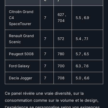
Citroën Grand
627 ,
C4
7
5.5 , 6.9
704
SpaceTourer
Renault Grand
7
572
5.4 , 7.1
Scenic
Peugeot 5008
7
780
5.7 , 6.5
Ford Galaxy
7
700
6.3 , 7.6
Dacia Jogger
7
708
5.0 , 6.6
Ce panel révèle une vraie diversité, sur la
consommation comme sur le volume et le design,
l'expérience se personnalise selon vos exigences